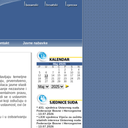
ntakt
Javne nabavke
<<
Maj 2025
>>
P
U
S
Č
P
S
N
1
2
3
4
5
6
7
8
9
10
11
12
13
14
15
16
17
18
tavljaju temeljne
19
20
21
22
23
24
25
uju, prvenstveno,
26
27
28
29
30
31
ilaca javne vlasti
sanje nezavisne i
inentalnom pravu,
Radi se o ustavnim
i koji odlučuju o
ustavnost, ovi će
* 431. sjednica Ustavnog suda
Federacije Bosne i Hercegovine
- 13.07.2026
 i u ostvarivanju
* LXXI sjednica Vijeća za zaštitu
vitalnih interesa Ustavnog suda
Federacije Bosne i Hercegovine
- 13.07.2026