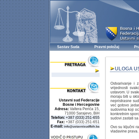
Sastav Suda
Pravni položaj
Pr
ULOGA U
Ostvarivanje i z
vrijednosti svak
ustavom. U svakoj
moraju biti u sk
Ustavni sud Federacije
nepristrasne sud
Bosne i Hercegovine
već gotovo jedan 
Adresa:
Valtera Perića 15,
sudovima koji oc
71000 Sarajevo, BiH
konkretnim sporo
Telefon:
+387 (033) 251-655
sudovi zastati s
Fax:
+387 (033) 251-651
E-mail:
info@ustavnisudfbih.ba
Ovo su ključni r
vladavine prava.