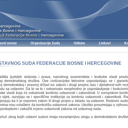
avni osnov
Organizacija Suda
Odluke
Linkovi
Ko
STAVNOG SUDA FEDERACIJE BOSNE I HERCEGOVINE
aštita ljudskih sloboda i prava, narodnog suvereniteta i trodiobe vlasti preds
og demokratskog društva. Ove civilizacijske tekovine uspostavljaju se i garant
 demokratskoj i pravnoj državi svi zakoni i drugi propisi, kao i djelatnost svih nos
ladu sa ustavom. Da bi se to i ostvarivalo neophodno je uspostavljanje i funkcioni
ske vlasti koja će ostvarivati kontrolu ustavnosti i zakonitosti. U evropskom kont
vijek, razvijaju se i specifične institucije za kontrolu ustavnosti i zakonitosti. 
jenjuju da li je osporeni zakon ili drugi propis u skladu sa ustavom. Redovni sudov
vima nisu ovlašteni da kontrolišu ustavnost zakona. Ukoliko posumnjaju u njihovu 
a postupkom i zatražiti ocjenu ustavnosti zakona od ustavnog suda.
azlozi zbog kojih ustavni sudovi imaju nezamjenjivu ulogu u demokratskom društvu